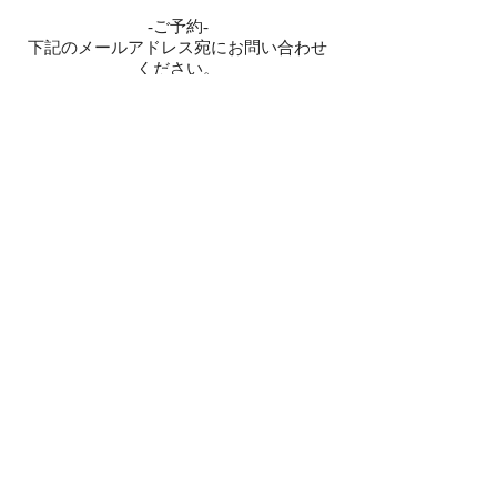
-ご予約-
下記のメールアドレス宛にお問い合わせ
ください。
✉️
mitsu.aoi.618@gmail.com
お問い合せ
津軽三味線 二代目 佐々木光儀
© 2023 by ALEXA HILL. Proudly created with
Wix.com