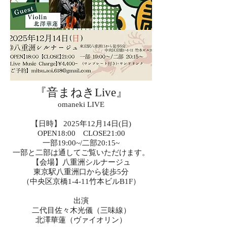
『音まねきLive』
omaneki LIVE
【日時】 2025年12月14日(日)
OPEN18:00 CLOSE21:00
一部19:00~/二部20:15~
一部と二部は通してご覧いただけます。
【会場】八重洲シルナージュ
東京駅八重洲口から徒歩5分
（中央区京橋1-4-11
竹本ビルB1F）
出演
二代目佐々木光儀（三味線）
北澤華蓮（ヴァイオリン）