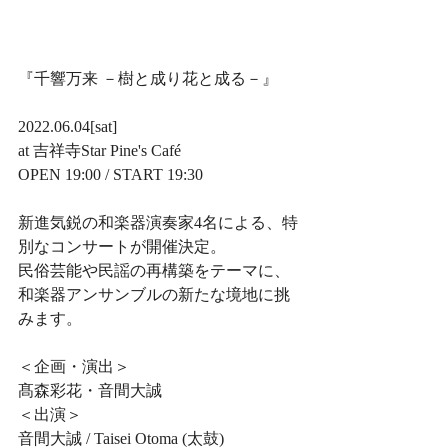
『千響万来 －樹と成り花と成る－』
2022.06.04[sat]
at 吉祥寺Star Pine's Café
OPEN 19:00 / START 19:30
新進気鋭の和楽器演奏家4名による、特
別なコンサートが開催決定。
民俗芸能や民謡の再構築をテーマに、
和楽器アンサンブルの新たな境地に挑
みます。
＜企画・演出＞
髙森彩花・音間大誠
＜出演＞
音間大誠 / Taisei Otoma (太鼓)