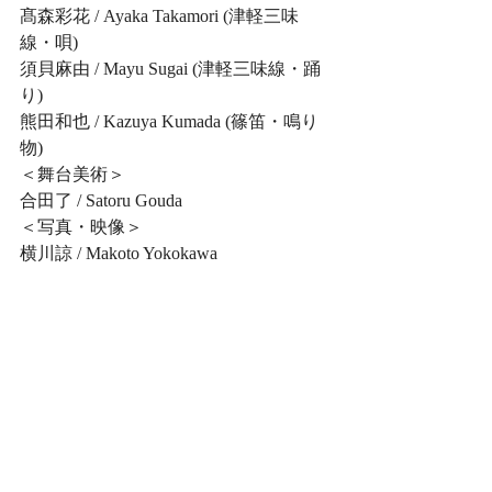
髙森彩花 / Ayaka Takamori (津軽三味
線・唄)
須貝麻由 / Mayu Sugai (津軽三味線・踊
り)
熊田和也 / Kazuya Kumada (篠笛・鳴り
物)
＜舞台美術＞
合田了 / Satoru Gouda
＜写真・映像＞
横川諒 / Makoto Yokokawa
＜デザイン＞
中山佐奈美 / Sanami Nakayama
－TICKET－
3,500yen + 1drink(前売・当日)
－ご予約－
特設ホームページの予約フォーム↓
https://senkyobanrai.studio.site/