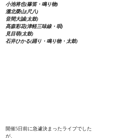
小池将也(篠笛・鳴り物)
瀧北榮山(尺八)
音間大誠(太鼓)
髙森彩花(津軽三味線・唄)
見目萌(太鼓)
石井ひかる(踊り・鳴り物・太鼓)
開催5日前に急遽決まったライブでした
が、