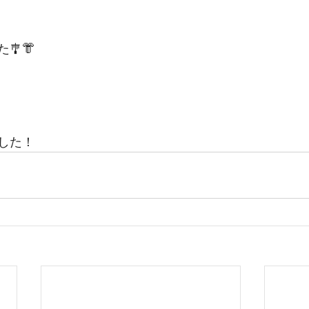
🎐👘
した！