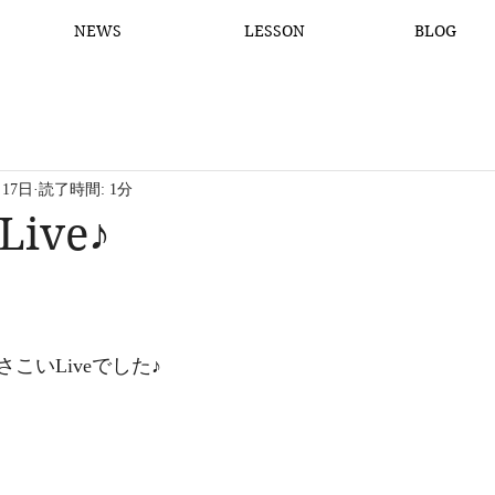
NEWS
LESSON
BLOG
月17日
読了時間: 1分
ive♪
こいLiveでした♪