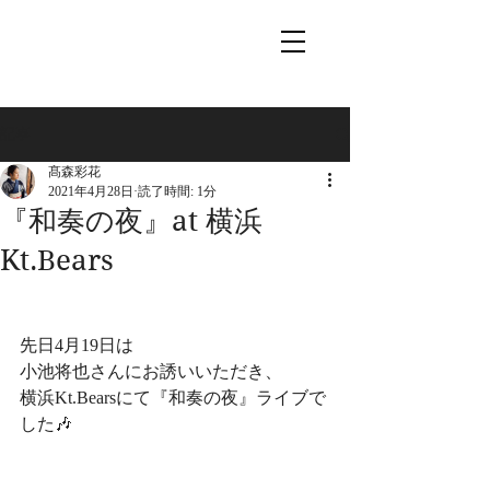
記事
髙森彩花
2021年4月28日
読了時間: 1分
『和奏の夜』at 横浜
Kt.Bears
先日4月19日は
小池将也さんにお誘いいただき、
横浜Kt.Bearsにて『和奏の夜』ライブで
した🎶