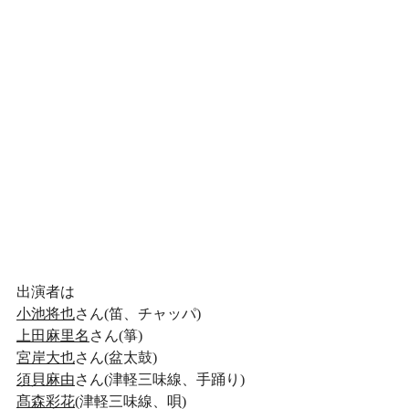
出演者は
小池将也
さん(笛、チャッパ)
上田麻里名
さん(箏)
宮岸大也
さん(盆太鼓)
須貝麻由
さん(津軽三味線、手踊り)
髙森彩花
(津軽三味線、唄)